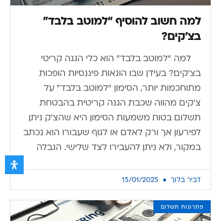
למה חשוב להוסיף “למוטב בלבד”
בצ’קים?
למה “למוטב בלבד” הוא כלי הגנה קריטי
בצ’קים? בעידן שבו הונאות פיננסיות הופכות
מתוחכמות יותר, הסימון “למוטב בלבד” על
צ’קים מהווה שכבת הגנה קריטית בהבטחת
תשלום בטוח. משמעות הסימון היא שהצ’ק ניתן
לפירעון אך ורק לאדם או לגוף שעבורו הוא נכתב
במקור, ולא ניתן להעבירו לצד שלישי. הגבלה
דביר בלוך
15/01/2025
פתרונות תשלום